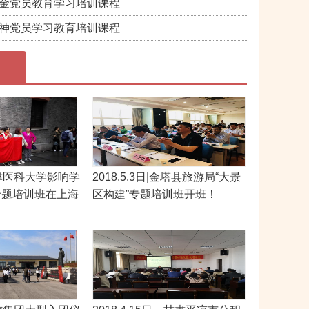
金党员教育学习培训课程
神党员学习教育培训课程
|天津医科大学影响学
2018.5.3日|金塔县旅游局“大景
专题培训班在上海
区构建”专题培训班开班！