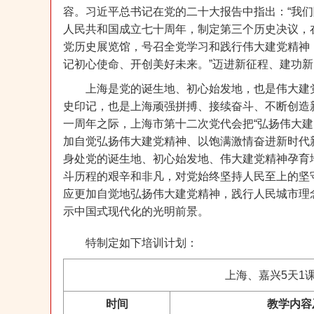
容。习近平总书记在党的二十大报告中指出：“我
人民共和国成立七十周年，制定第三个历史决议，
党历史展览馆，号召全党学习和践行伟大建党精神
记初心使命、开创美好未来。”迈进新征程、建功
上海是党的诞生地、初心始发地，也是伟大建
史印记，也是上海顽强拼搏、接续奋斗、不断创造
一周年之际，上海市第十二次党代会把“弘扬伟大建
加自觉弘扬伟大建党精神、以饱满激情奋进新时代
身处党的诞生地、初心始发地、伟大建党精神孕育
斗历程的艰辛和非凡，对党始终坚持人民至上的坚
应更加自觉地弘扬伟大建党精神，践行人民城市理
示中国式现代化的光明前景。
特制定如下培训计划：
上海、嘉兴5天1
时间
教学内容