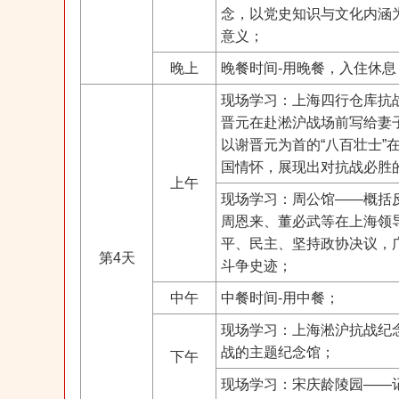
念，以党史知识与文化内涵为
意义；
晚上
晚餐时间-用晚餐，入住休息
现场学习：上海四行仓库抗
晋元在赴淞沪战场前写给妻
以谢晋元为首的“八百壮士”
国情怀，展现出对抗战必胜
上午
现场学习：周公馆——概括反映
周恩来、董必武等在上海领导
平、民主、坚持政协决议，
第4天
斗争史迹；
中午
中餐时间-用中餐；
现场学习：上海淞沪抗战纪
战的主题纪念馆；
下午
现场学习：宋庆龄陵园——