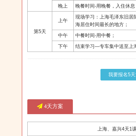
晚上
晚餐时间-用晚餐，入住休息
现场学习：上海毛泽东旧居
上午
海居住时间最长的地方；
第5天
中午
中餐时间-用中餐；
下午
结束学习—专车集中送至上
我要报名5天
4天方案
上海、嘉兴4天1