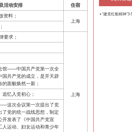
及活动安排
住宿
“建党红船精神”3-5天学习方案培训课程-开班课程-南京红色文化教育培训中心红色教育培训,廉政教育培训, 党史学习教育培训, 爱国主义教育培训,革命传统教育培训,红色教育培训基地课程方案计划,红色精神红色基因学习教育培训
放资料；
上海
；
律要求；
念馆——中国共产党第一次全
中国共产党的成立，是开天辟
命的面貌焕然一新；
）追忆入党初心；
上海
——这次会议第一次提出了党
出了党的统一战线思想，制定
公开发表了《中国共产党宣
工人运动、妇女运动和青少年