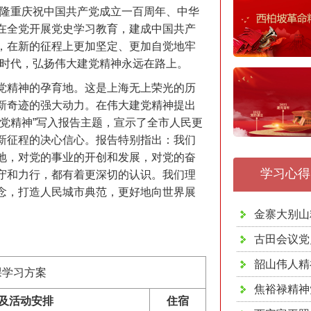
们隆重庆祝中国共产党成立一百周年、中华
在全党开展党史学习教育，建成中国共产
，在新的征程上更加坚定、更加自觉地牢
新时代，弘扬伟大建党精神永远在路上。
党精神的孕育地。这是上海无上荣光的历
新奇迹的强大动力。在伟大建党精神提出
党精神”写入报告主题，宣示了全市人民更
新征程的决心信心。报告特别指出：我们
地，对党的事业的开创和发展，对党的奋
学习心得
守和力行，都有着更深切的认识。我们理
念，打造人民城市典范，更好地向世界展
金寨大别山
古田会议党
韶山伟人精
课学习方案
焦裕禄精神
及活动安排
住宿