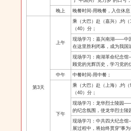
了“中国共产党万岁”的口号
晚上
晚餐时间-用晚餐，入住休息
乘（大巴）赴（嘉兴）,约（1
（40）分；
现场学习：嘉兴南湖——中
上午
在这里胜利闭幕，成为我国
现场学习：南湖革命纪念馆—
顾党的光辉历史，学习党的
中午
中餐时间-用中餐；
乘（大巴）赴（上海）,约（9
第3天
（40）分；
现场学习：龙华烈士陵园—
的纪念氛围，使龙华烈士陵
下午
现场学习：中共四大纪念馆—
展过程中，将始终贯穿“事为