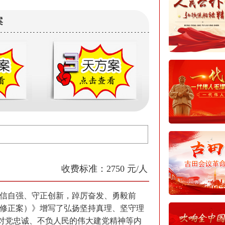
案
收费标准：2750 元/人
自信自强、守正创新，踔厉奋发、勇毅前
（修正案）》增写了弘扬坚持真理、坚守理
对党忠诚、不负人民的伟大建党精神等内