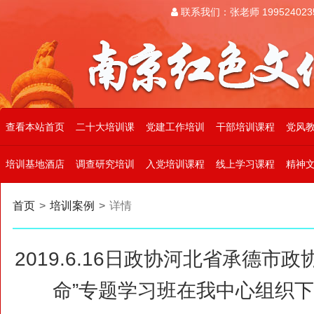
联系我们：张老师 199524023
查看本站首页
二十大培训课
党建工作培训
干部培训课程
党风
培训基地酒店
调查研究培训
入党培训课程
线上学习课程
精神
首页
>
培训案例
>
详情
2019.6.16日政协河北省承德市政
命”专题学习班在我中心组织