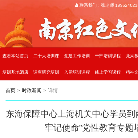
联系我们：张老师 199524023
查看本站首页
二十大培训课
党建工作培训
干部培训课程
党风
培训基地酒店
调查研究培训
入党培训课程
线上学习课程
精神
首页
>
时政新闻
>
详情
东海保障中心上海机关中心学员到
牢记使命”党性教育专题