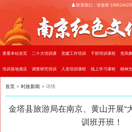
联系我们：张老师 199524023
查看本站首页
二十大培训课
党建工作培训
干部培训课程
党风
培训基地酒店
调查研究培训
入党培训课程
线上学习课程
精神
首页
>
时政新闻
>
详情
金塔县旅游局在南京、黄山开展“
训班开班！