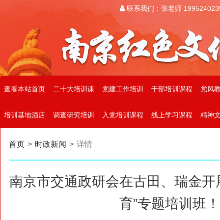
联系我们：张老师 199524023
查看本站首页
二十大培训课
党建工作培训
干部培训课程
党风
培训基地酒店
调查研究培训
入党培训课程
线上学习课程
精神
首页
>
时政新闻
>
详情
南京市交通政研会在古田、瑞金开
育”专题培训班！