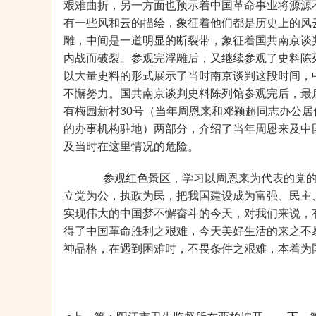
艰难曲折，另一方面也预示着中国革命事业将源源
有一些风和云的描绘，象征着他们都是历史上的风
雕，中间是一道明显的断裂带，象征着国共南京谈
内战而破裂。参观完浮雕后，又继续参观了史料陈列
以大量史料的形式展示了当时南京谈判这段时间，
不懈努力。国共南京谈判史料陈列馆参观完后，最
有梅园新村30号（当年周恩来和邓颖超同志办公居
的办事机构驻地）两部分，介绍了当年周恩来及中
及当时在这里情况的危险。
参观红色景区，学习以周恩来为代表的党的
立党为公，执政为民，把我国建设成为富强、民主
实现伟大的中国梦不懈奋斗的今天，对我们来说，
得了中国革命胜利之艰难，今天美好生活的来之不
神品格，在遇到困难时，不畏条件之艰难，本着为