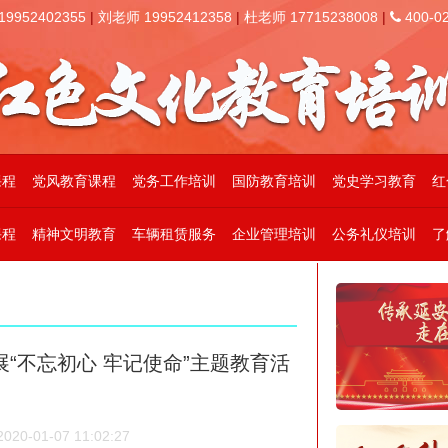
952402355
|
刘老师 19952412358
|
杜老师 17715238008
|
400-02
课程
党风教育课程
党务工作培训
国防教育培训
党史学习教育
红
课程
精神文明教育
车辆租赁服务
企业管理培训
公务礼仪培训
了
“不忘初心 牢记使命”主题教育活
0-01-07 11:02:27