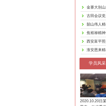
金寨大别山
古田会议党
韶山伟人精
焦裕禄精神
西安富平照
淮安恩来精
学员风采
2020.10.2