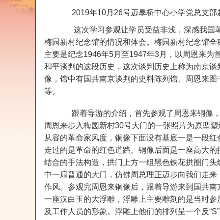
2019年10月26号迈皋桥中心小学党总支
这次学习参观让学员受益非浅，深感我国革
梅园新村纪念馆的情况和体会。梅园新村纪念馆全
主要是纪念1946年5月至1947年3月，以周恩
和平谈判的这段历史，这次谈判历史上称为南京谈
像，馆中有国共南京谈判的史料陈列馆、周恩来图
等。
跟着导游的介绍，首先参观了周恩来铜像，这
周恩来步入梅园新村30号大门的一张照片为原型
从容的革命家风度，铜像下面没有基底一是一段红
走过的是革命的红色道路。铜像后面是一座高大的
结合的手法构造，拱门上方一组黑色铁花拱圈门头
中一扇普通的大门，仿佛周总理正迈步向我们走来
作风。参观完周恩来铜像后，跟着导游来到国共南
一座汉白玉的大浮雕，浮雕上主要雕刻的是当时参
及工作人员的形象。浮雕上他们的排列呈一个反“S