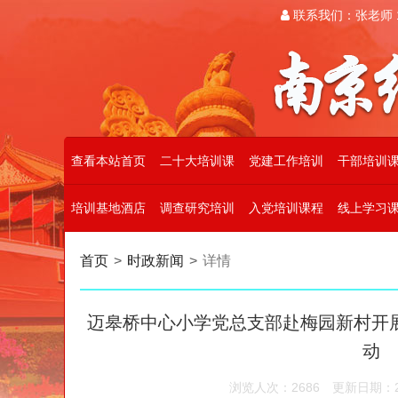
联系我们：张老师 19
查看本站首页
二十大培训课
党建工作培训
干部培训
培训基地酒店
调查研究培训
入党培训课程
线上学习
首页
>
时政新闻
>
详情
迈皋桥中心小学党总支部赴梅园新村开展
动
浏览人次：2686
更新日期：202