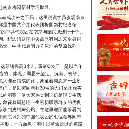
部赴南京梅园新村学习取经。
命成功来之不易，这里说说学员参观南京
称是中国共产党代表团梅园新村纪念馆，
来为首的中共代表团在南京与国民党进行十个月
判。纪念馆庭院中央矗立有周恩来全身铜
书馆、中共代表团办公原址的复原陈列
尊铜像高3米2，重900公斤，是以当年
塑造的，体现了周恩来坚定、沉着、机智、
色大理石铺成的路，象征着周恩来一生所
拱门，是以梅园新村30号的大门采用虚实
线的图案，使大家感觉到这仍是现实生活
，象征着周总理一生密切联系群众的优良
京谈判史料陈列馆。在这里迎面能够看到
加南京谈判的中国代表团的七位领导同志
”字形，一方面象征着中国革命走过的道路