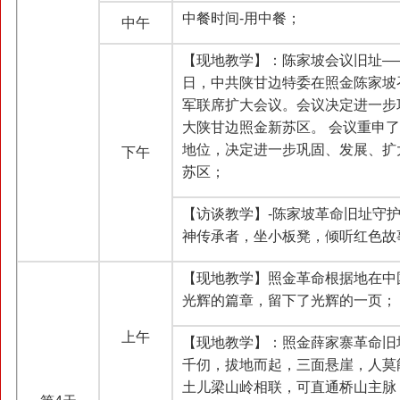
中餐时间-用中餐；
中午
【现地教学】：陈家坡会议旧址——1
日，中共陕甘边特委在照金陈家坡
军联席扩大会议。会议决定进一步
大陕甘边照金新苏区。 会议重申
地位，决定进一步巩固、发展、扩
下午
苏区；
【访谈教学】-陈家坡革命旧址守
神传承者，坐小板凳，倾听红色故
【现地教学】照金革命根据地在中
光辉的篇章，留下了光辉的一页；
上午
【现地教学】：照金薛家寨革命旧
千仞，拔地而起，三面悬崖，人莫
土儿梁山岭相联，可直通桥山主脉