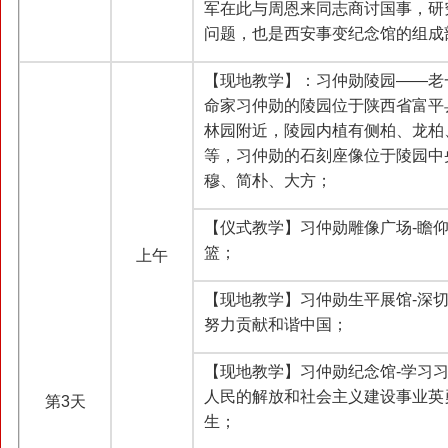
军在此与周恩来同志商讨国事，研
问题，也是西安事变纪念馆的组成
【现地教学】：习仲勋陵园——老
命家习仲勋的陵园位于陕西省富平
林园附近，陵园内植有侧柏、龙柏
等，习仲勋的石刻座像位于陵园中
穆、简朴、大方；
【仪式教学】习仲勋雕像广场-瞻
篮；
上午
【现地教学】习仲勋生平展馆-深
努力贡献和谐中国；
【现地教学】习仲勋纪念馆-学习
人民的解放和社会主义建设事业英
第3天
生；