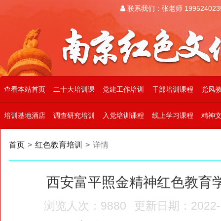
联系我们：张老师 199524023
查看本站首页
二十大培训课
党建工作培训
干部培训课程
党风
培训基地酒店
调查研究培训
入党培训课程
线上学习课程
精神
首页
>
红色教育培训
>
详情
西安富平照金精神红色教育
浏览人次：9880
更新日期：2022-12