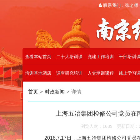
联系我们：张老师 19
查看本站首页
二十大培训课
党建工作培训
干部培训
培训基地酒店
调查研究培训
入党培训课程
线上学习
首页
>
时政新闻
>
详情
上海五冶集团检修公司党员在
浏览人次：1639
更新日期：202
2018.7.17日，上海五冶集团检修公司党