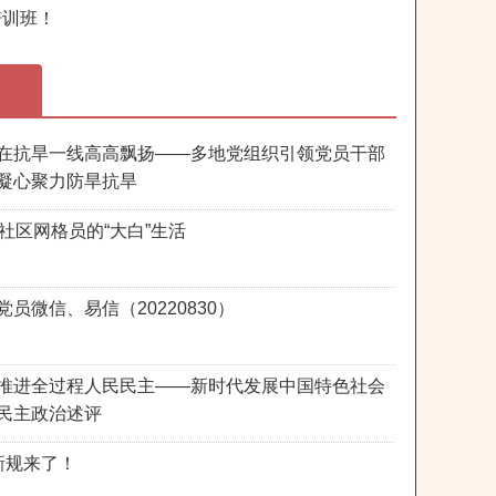
培训班！
在抗旱一线高高飘扬——多地党组织引领党员干部
凝心聚力防旱抗旱
后社区网格员的“大白”生活
党员微信、易信（20220830）
推进全过程人民民主——新时代发展中国特色社会
民主政治述评
新规来了！