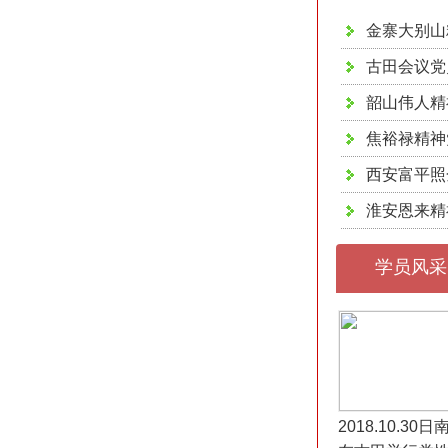
金寨大别山
古田会议党
韶山伟人精
焦裕禄精神
西安富平照
淮安恩来精
学员风采
2018.10.3