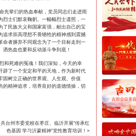
命先辈们的热血奉献，党员同志们走进雨
为烈士们默哀鞠躬。一幅幅烈士遗照，一
为了民族大义和国家富强，献出自己的宝
为追求崇高理想不畏牺牲的精神感到震撼
革命者摒弃不同观念为了一个目标走到一
、洒热血也要和反动派斗争到底！
烈和死难的冤魂！我们深知，今天的幸
开辟了一个安定和平的天地，作为新时代
牢固树立正确的世界观、人生观、价值
尚的精神追求，培养良好的道德情操，切
共台州市委党校在枣庄、临沂开展“传承红
色基因 学习沂蒙精神”党性教育培训！>