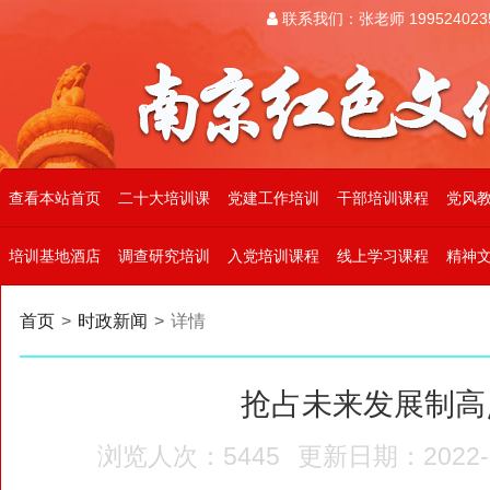
联系我们：张老师 199524023
查看本站首页
二十大培训课
党建工作培训
干部培训课程
党风
培训基地酒店
调查研究培训
入党培训课程
线上学习课程
精神
首页
>
时政新闻
>
详情
抢占未来发展制高
浏览人次：5445
更新日期：2022-08