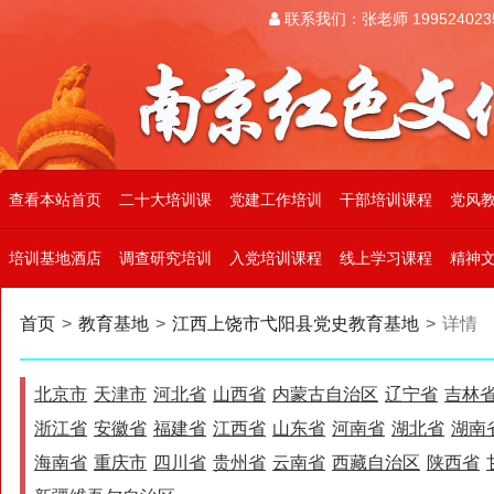
联系我们：张老师 199524023
查看本站首页
二十大培训课
党建工作培训
干部培训课程
党风
培训基地酒店
调查研究培训
入党培训课程
线上学习课程
精神
首页
>
教育基地
>
江西上饶市弋阳县党史教育基地
>
详情
北京市
天津市
河北省
山西省
内蒙古自治区
辽宁省
吉林
浙江省
安徽省
福建省
江西省
山东省
河南省
湖北省
湖南
海南省
重庆市
四川省
贵州省
云南省
西藏自治区
陕西省