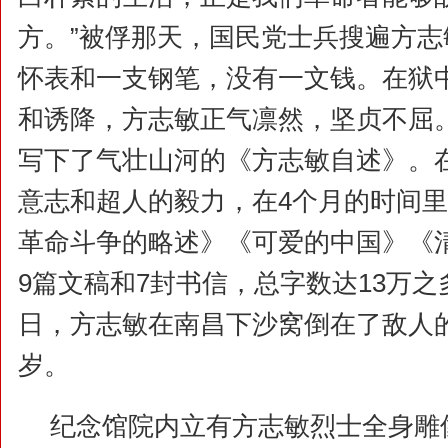
方。”被俘那天，国民党士兵搜遍方
怀表和一支钢笔，没有一文钱。在狱
和诱降，方志敏正气凛然，坚贞不屈
写下了气壮山河的《方志敏自述》。
意志和超人的毅力，在4个月的时间
革命斗争的略述》《可爱的中国》《
9篇文稿和7封书信，总字数达13万之多
日，方志敏在南昌下沙窝倒在了敌人的
岁。
纪念馆院内立有方志敏烈士全身雕