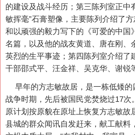
的建设及战斗经历；第三陈列室正中有
敏挥毫”石膏塑像，主要陈列介绍了
和以顽强的毅力写下的《可爱的中国
名篇，以及他的战友黄道、唐在刚、
英烈的生平事迹；第四陈列室介绍了
干部邵式平、汪金祥、吴克华、谢锐
早年的方志敏故居，是一栋低矮的
战争时期，先后被国民党焚烧过17次
原计划按原貌在原址上恢复方志敏故
县城的群众闻讯自发赶来，献工献料