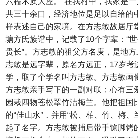
六榀木质大屋。“在我村中，我家是
共三十余口，经济地位是足以自给的
样表述自己的家境。在方志敏故居厅
塘方氏族谱中，记载了10个字辈：“
贵长”。方志敏的祖父方名庚，是地
志敏是远字辈，原名方远正，17岁考
学，取了个学名叫方志敏。方志敏画
方志敏亲手写下的一副对联：心有三
园栽四物苍松翠竹洁梅兰。他把祖国
的“佳山水”，并用“松、柏、竹、梅、
起了名字。方志敏被捕后带手镣脚铐