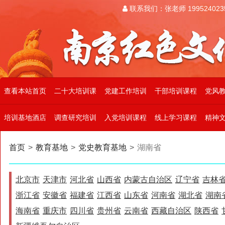
联系我们：张老师 199524023
查看本站首页
二十大培训课
党建工作培训
干部培训课程
党风
培训基地酒店
调查研究培训
入党培训课程
线上学习课程
精神
首页
>
教育基地
>
党史教育基地
>
湖南省
北京市
天津市
河北省
山西省
内蒙古自治区
辽宁省
吉林
浙江省
安徽省
福建省
江西省
山东省
河南省
湖北省
湖南
海南省
重庆市
四川省
贵州省
云南省
西藏自治区
陕西省