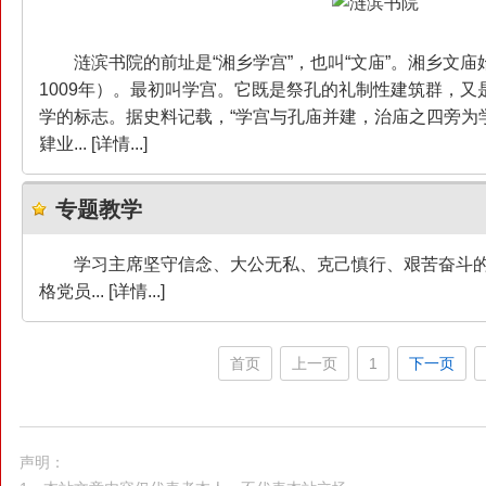
涟滨书院的前址是“湘乡学宫”，也叫“文庙”。湘乡文
1009年）。最初叫学宫。它既是祭孔的礼制性建筑群，
学的标志。据史料记载，“学宫与孔庙并建，治庙之四旁为
肄业... [详情...]
专题教学
学习主席坚守信念、大公无私、克己慎行、艰苦奋斗
格党员... [详情...]
首页
上一页
1
下一页
声明：