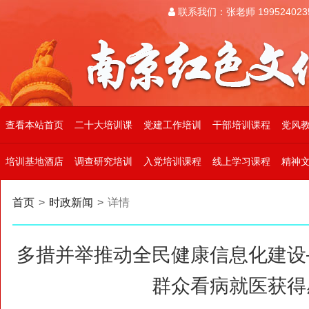
联系我们：张老师 199524023
查看本站首页
二十大培训课
党建工作培训
干部培训课程
党风
培训基地酒店
调查研究培训
入党培训课程
线上学习课程
精神
首页
>
时政新闻
>
详情
多措并举推动全民健康信息化建设
群众看病就医获得