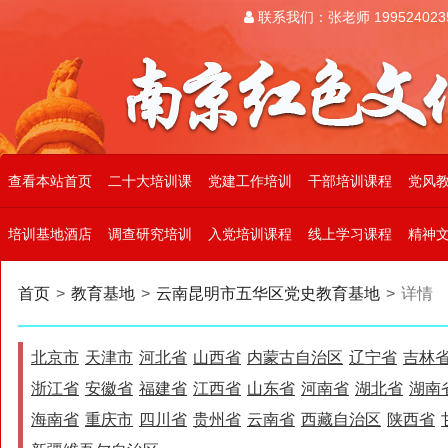
联系我们：张老师 199524023
查看本站首页
二十大培训课
党建工作培训
干部培训课程
党风
培训基地酒店
调查研究培训
入党培训课程
线上学习课程
精神
首页
>
教育基地
>
云南昆明市五华区党史教育基地
>
详情
北京市
天津市
河北省
山西省
内蒙古自治区
辽宁省
吉林
浙江省
安徽省
福建省
江西省
山东省
河南省
湖北省
湖南
海南省
重庆市
四川省
贵州省
云南省
西藏自治区
陕西省