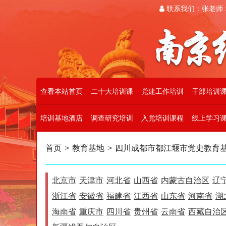
联系我们：张老师 19
查看本站首页
二十大培训课
党建工作培训
干部培训
培训基地酒店
调查研究培训
入党培训课程
线上学习
首页
>
教育基地
>
四川成都市都江堰市党史教育
北京市
天津市
河北省
山西省
内蒙古自治区
辽
浙江省
安徽省
福建省
江西省
山东省
河南省
湖
海南省
重庆市
四川省
贵州省
云南省
西藏自治