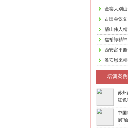
金寨大别山
古田会议党
韶山伟人精
焦裕禄精神
西安富平照
淮安恩来精
培训案例
苏州
红色
中国
展“
育专