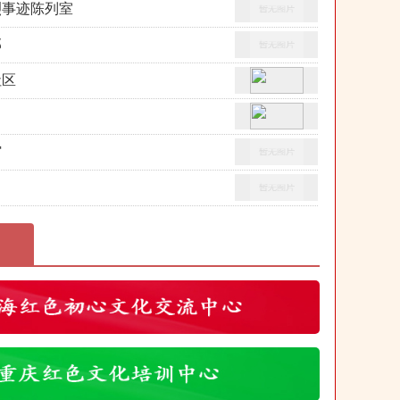
烈事迹陈列室
部
社区
馆