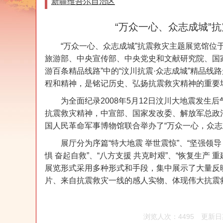
新疆维吾尔自治区
“万众一心、众志成城”
“万众一心、众志成城”抗震救灾主题展览馆位于
旅游部、中央宣传部、中央党史和文献研究院、国
游百条精品线路”中的“汶川抗震·众志成城”精品
程和精神，是铭记历史、弘扬抗震救灾精神的重要
为全面纪录2008年5月12日汶川大地震发
抗震救灾精神，中宣部、国家发改委、解放军总政治部
国人民革命军事博物馆联合举办了“万众一心，众志
展厅分为序篇“特大地震 举世震惊”、“坚强领导 
惧 奋起自救”、“八方支援 共克时艰”、“恢复生产 
展览形式采用多种形式和手段，集中展示了大量反
片、来自抗震救灾一线的感人实物、体现伟大抗震
浏览人次：4495
更新日期