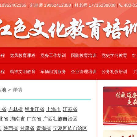
952402355
|
刘老师 19952412358
|
杜老师 17715238008
|
400-02
课程
党风教育课程
党务工作培训
国防教育培训
党史学习教育
红
课程
精神文明教育
车辆租赁服务
企业管理培训
公务礼仪培训
了
基地
>
详情
宁省
吉林省
黑龙江省
上海市
江苏省
北省
湖南省
广东省
广西壮族自治区
区
陕西省
甘肃省
青海省
宁夏回族自治区