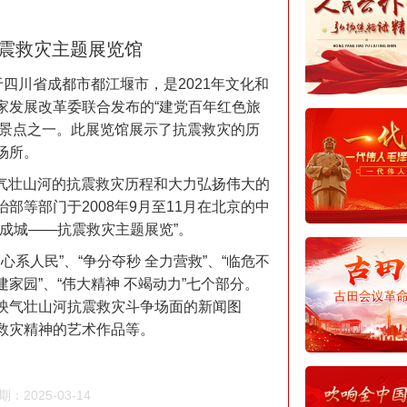
抗震救灾主题展览馆
四川省成都市都江堰市，是2021年文化和
家发展改革委联合发布的“建党百年红色旅
线路景点之一。此展览馆展示了抗震救灾的历
场所。
生后气壮山河的抗震救灾历程和大力弘扬伟大的
等部门于2008年9月至11月在北京的中
成城——抗震救灾主题展览”。
心系人民”、“争分夺秒 全力营救”、“临危不
重建家园”、“伟大精神 不竭动力”七个部分。
映气壮山河抗震救灾斗争场面的新闻图
救灾精神的艺术作品等。
：2025-03-14